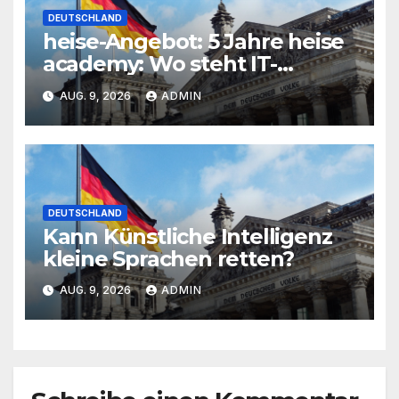
DEUTSCHLAND
heise-Angebot: 5 Jahre heise
academy: Wo steht IT-
Weiterbildung heute?
AUG. 9, 2026
ADMIN
DEUTSCHLAND
Kann Künstliche Intelligenz
kleine Sprachen retten?
AUG. 9, 2026
ADMIN