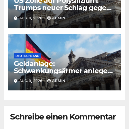
US-Zölle auf Polysilizium:
Trumps neuer Schlag gegen
Chinas Chip-Industrie
AUG. 9, 2026
ADMIN
DEUTSCHLAND
Geldanlage:
Schwankungsärmer anlegen:
Drei ETF-Ansätze für
AUG. 9, 2026
ADMIN
unterschiedliche Risikoprofile
Schreibe einen Kommentar