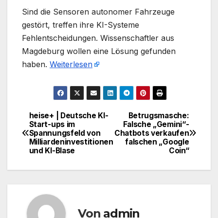
​Sind die Sensoren autonomer Fahrzeuge
gestört, treffen ihre KI-Systeme
Fehlentscheidungen. Wissenschaftler aus
Magdeburg wollen eine Lösung gefunden
haben.
Weiterlesen
heise+ | Deutsche KI-
Betrugsmasche:
Beitragsnavigation
Start-ups im
Falsche „Gemini“-
Spannungsfeld von
Chatbots verkaufen
Milliardeninvestitionen
falschen „Google
und KI-Blase
Coin“
Von
admin