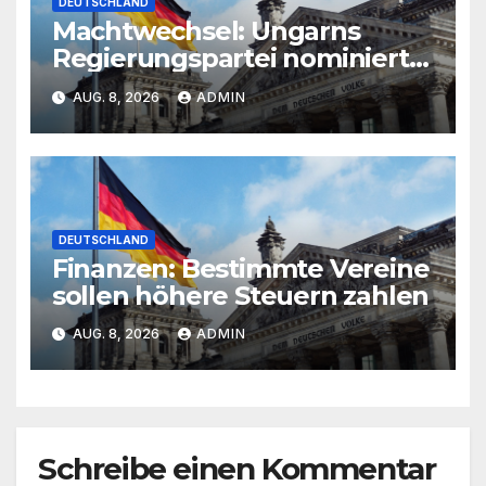
DEUTSCHLAND
Machtwechsel: Ungarns
Regierungspartei nominiert
Orban-Kritiker als
AUG. 8, 2026
ADMIN
Präsidenten
DEUTSCHLAND
Finanzen: Bestimmte Vereine
sollen höhere Steuern zahlen
AUG. 8, 2026
ADMIN
Schreibe einen Kommentar