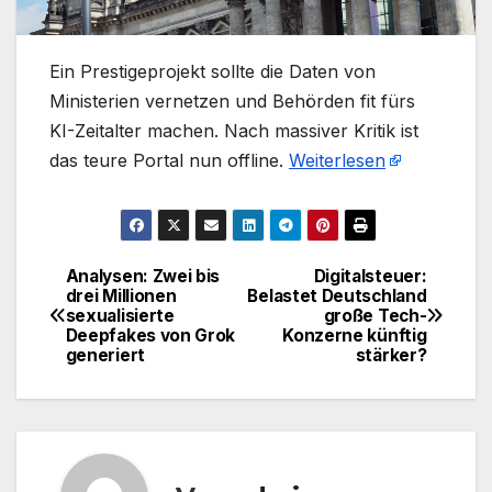
​Ein Prestigeprojekt sollte die Daten von
Ministerien vernetzen und Behörden fit fürs
KI-Zeitalter machen. Nach massiver Kritik ist
das teure Portal nun offline.
Weiterlesen
Analysen: Zwei bis
Digitalsteuer:
Beitragsnavigation
drei Millionen
Belastet Deutschland
sexualisierte
große Tech-
Deepfakes von Grok
Konzerne künftig
generiert
stärker?