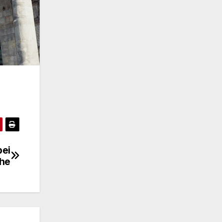
bei
che