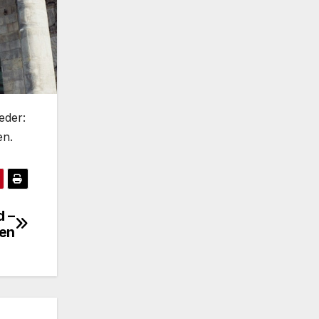
eder:
en.
d –
ten